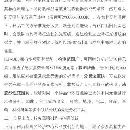
激发光源，对样品中的元素进行定性和定量分析的光谱分析仪器。
其核心原理是：将待测样品溶液通过雾化器形成气溶胶，然后送入
到高温的氩等离子体中（温度可达6000-10000K）。在如此高的温度
下，样品中的原子被充分激发，跃迁到高能级，当它们返回到基态
时，会发射出具有特征波长的光谱线。通过检测这些特征光谱线的
强度，并与标准样品对比，就可以精确地计算出样品中每种元素的
含量。
ICP-OES拥有多项显著优势：
检测范围广
，可同时分析超过70种元
素，覆盖了绝大多数金属和非金属元素；
检测限低
，最低可达到ppb
级，足以应对微量及痕量元素的分析需求；
分析速度快
，可在数分
钟内完成一个样品的多元素分析，非常适合大批量样品的检测；
动
态线性范围宽
，能够对同一个样品中浓度差异巨大的不同元素进行
准确分析。因此，它已成为冶金、环境、地质、化工、食品、医
药、材料科学等多个领域公认的先进分析工具。
二、 立足上海，服务高端制造与科研创新
上海，作为我国的经济中心和科技创新高地，汇聚了众多高精尖产