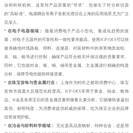
业和科研机构。这里对产品质量的“苛求”，也催生了对分析仪器
的“高标准”。电感耦合等离子发射光谱仪在上海的应用场景尤为广泛
且深入。
*
在电子电器领域：
随着消费电子产品小型化、集成化趋势的发
展，对电子元器件的可靠性和一致性要求极高。使用ICP-OES可以快
速准确地对线路板、焊料、连接器、封装材料中的有害物质如铅、
汞、镉、铬等进行控制，确保产品符合相关环保法规的质量要求。
同时，它也能对金、银、铜、锡等贵金属、主金属进行精确的纯度
分析，保障导电性能和焊接质量。
*
在珠宝首饰与贵金属行业：
上海作为时尚之都和消费中心，珠宝
首饰市场庞大且规范化程度高。ICP-OES常用于黄金、铂金、银饰
品、K金及各类宝石的贵金属含量和微量元素分析。它能够快速鉴别
真伪、标明纯度，为消费者提供权威的保障，也为珠宝企业的品牌
信誉保驾护航。
*
在冶金与材料科学领域：
无论是高品质钢材、特种合金，还是用