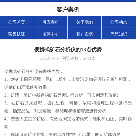
客户案例
公司首页
供应商机
关于我们
公司动态
荣誉认证
招聘中心
客户案例
产品知识
便携式矿石分析仪的13点优势
2022-09-17
浏览次数：
5711
次
便携式矿石分析仪有哪些优势：
1、对矿山周围环境，尾矿，粉尘，土壤污染物等进行分析与检测，
评估矿山环境修复效果。
2、矿渣、尾矿中残存的矿石元素进行分析，再次判定其价值;
3、在矿石开采过程，搪孔过程，研磨、浓缩和熔炼过程中进行品
检，确定品位，对滤熔池、存储塘和钢槽溶液进行分析;
4、普查大范围的矿区，有效地测定地带模式，绘制矿山图、实时勘
察;
5、现场追踪矿化异常，有效地寻找“热点”地带，圈定矿体边界;