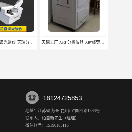
OES8000火花直读光谱仪 天瑞分析仪器
天瑞工厂 XRF分析仪器 X射线荧光分析仪
18124725853
地址：江苏省 苏州 昆山市*园西路1888号
联系人：柏自新
先生
（经理）
ROHS分析仪生产厂家 江苏天瑞仪器股份有限公司 手持式rohs分析仪
电感耦合等离子体发射光谱仪ICP3000
微信帐号：15190185116