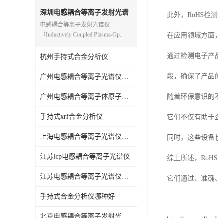
光电直读光谱仪
深圳电感耦合等离子发射光谱
此外，RoHS
仪
电感耦合等离子发射光谱仪
便携式水质重金属检测仪
（Inductively Coupled Plasma-Op..
在应用领域方面
通过检测电子产
杭州手持式合金分析仪
段，确保了产品
广州电感耦合等离子光谱仪原理
广州电感耦合等离子体原子发射光谱仪
随着环保意识的
手持式xrf合金分析仪
它们不仅有助于
上海电感耦合等离子光谱仪原理
同时，这些设备
江苏icp电感耦合等离子光谱仪
综上所述，RoH
江苏电感耦合等离子光谱仪原理
它们通过、准确
手持式合金分析仪哪种好
北京电感耦合等离子发射光谱仪