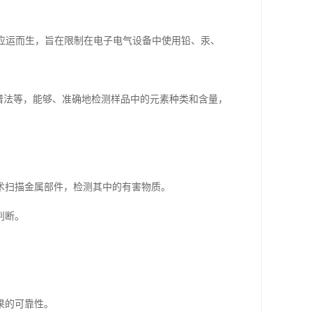
ances）指令应运而生，旨在限制在电子电气设备中使用铅、汞、
光谱法等，能够、准确地检测样品中的元素种类和含量，
术扫描金属部件，检测其中的有害物质。
判断。
果的可靠性。