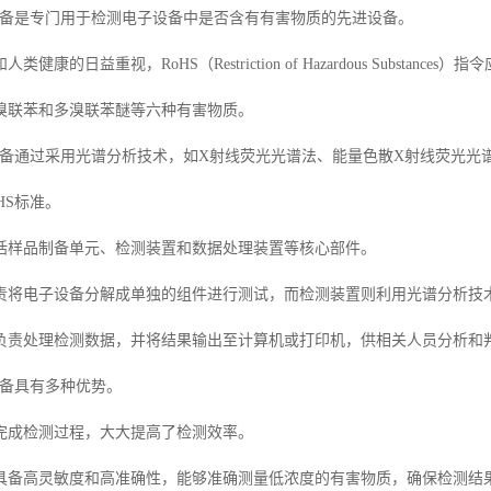
器设备是专门用于检测电子设备中是否含有有害物质的先进设备。
健康的日益重视，RoHS（Restriction of Hazardous Subst
溴联苯和多溴联苯醚等六种有害物质。
器设备通过采用光谱分析技术，如X射线荧光光谱法、能量色散X射线荧光
HS标准。
括样品制备单元、检测装置和数据处理装置等核心部件。
责将电子设备分解成单独的组件进行测试，而检测装置则利用光谱分析技
负责处理检测数据，并将结果输出至计算机或打印机，供相关人员分析和
设备具有多种优势。
完成检测过程，大大提高了检测效率。
具备高灵敏度和高准确性，能够准确测量低浓度的有害物质，确保检测结