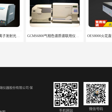
单道扫描电感耦合等离子发射光谱仪ICP2060T
GCMS6800气相色谱质谱联用仪厂家
瑞仪器股份有限公司
保
仪 操作方便
X射线镀层测厚仪 品质保障 不锈钢检测仪厂家
微信号码
手机网站