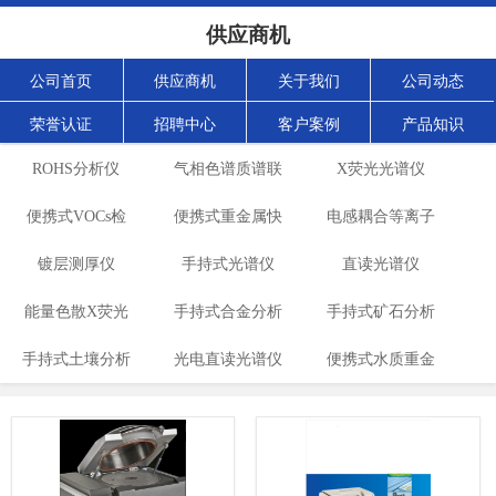
供应商机
公司首页
供应商机
关于我们
公司动态
荣誉认证
招聘中心
客户案例
产品知识
ROHS分析仪
气相色谱质谱联
X荧光光谱仪
便携式VOCs检
便携式重金属快
用仪
电感耦合等离子
镀层测厚仪
测仪
手持式光谱仪
速分析仪
发射光谱仪
直读光谱仪
能量色散X荧光
手持式合金分析
手持式矿石分析
手持式土壤分析
光谱仪
光电直读光谱仪
仪
便携式水质重金
仪
仪
属检测仪