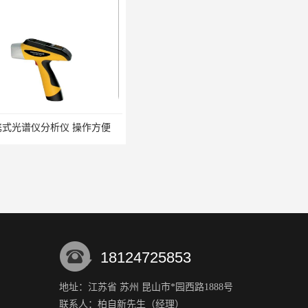
分析仪 操作方便
X射线镀层测厚仪 品质保障 不锈钢检测仪厂家
18124725853
地址：江苏省 苏州 昆山市*园西路1888号
联系人：柏自新
先生
（经理）