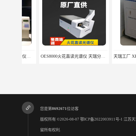
OES8000火花直读光谱仪 天瑞分析仪器
您是第
8692671
位访客
版权所有 ©2026-08-07
鄂ICP备2022003911号-1
江苏天
留所有权利.