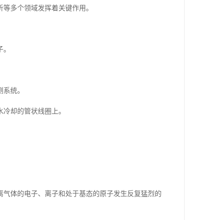
析等多个领域发挥着关键作用。
子。
测系统。
水冷却的管状线圈上。
。
离气体的电子、离子和处于基态的原子发生反复猛烈的