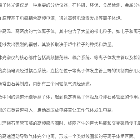
离子体光谱仪是一种重要的分析仪器，在科研、环保、食品检测、金属分
作原理基于电感耦合高频电源，通过高频电流激发出等离子体炬。
种高温、高密度的气体离子体，其中包含了大量的带电粒子，如电子和离
能够发出强烈的辐射，其波长取决于炬中粒子的种类和数量。
体光谱仪的核心部件包括高频振荡器、耦合系统、等离子体发生管以及检
的高频电流经过耦合系统，连接在位于等离子体发生管上端的铜制内部用
通常由石英制成，内部有三个同轴氩气流经通道。
及中间的通道环绕等离子体，起到稳定等离子体炬及冷却石英管壁的作用
部的石英管道引入，启动高压放电装置让工作气体发生电离。
过环绕石英管顶部的高频感应圈时，线圈产生的巨大热能和交变磁场使电
的高速运动导致气体完全电离，形成一个类似线圈状的等离子体炬区面。