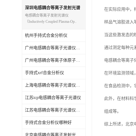
光电直读光谱仪
深圳电感耦合等离子发射光谱
在实际应用中，
仪
电感耦合等离子发射光谱仪
便携式水质重金属检测仪
（Inductively Coupled Plasma-Op..
样品气溶胶进入
当这些激发态的
杭州手持式合金分析仪
通过测定每种元
广州电感耦合等离子光谱仪原理
广州电感耦合等离子体原子发射光谱仪
电感耦合等离子
手持式xrf合金分析仪
在环境监测领域
上海电感耦合等离子光谱仪原理
在食品检测中，
江苏icp电感耦合等离子光谱仪
此外，在材料科
江苏电感耦合等离子光谱仪原理
组成等。
手持式合金分析仪哪种好
综上所述，北京
北京电感耦合等离子发射光谱仪