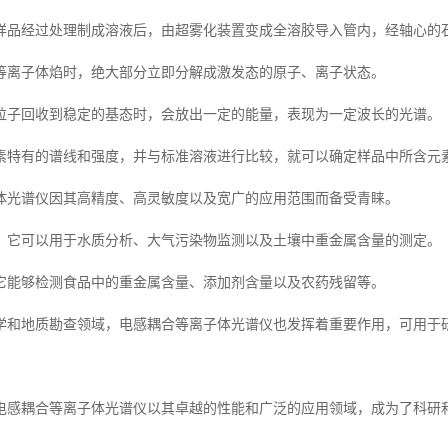
样品经过处理制成溶液后，由超雾化装置变成全溶胶导入管内，经轴心的
等离子体焰时，绝大部分立即分解成激发态的原子、离子状态。
粒子回收到稳定的基态时，会放出一定的能量，表现为一定波长的光谱。
素特有的谱线和强度，并与标准溶液进行比较，就可以确定样品中所含元
体光谱仪因其高精度、高灵敏度以及宽广的应用范围而备受青睐。
，它可以用于水质分析、大气污染物监测以及土壤中重金属含量的测定。
它能够检测食品中的重金属含量、添加剂含量以及农药残留等。
学和地质勘查领域，电感耦合等离子体光谱仪也发挥着重要作用，可用于
电感耦合等离子体光谱仪以其卓越的性能和广泛的应用领域，成为了科研和