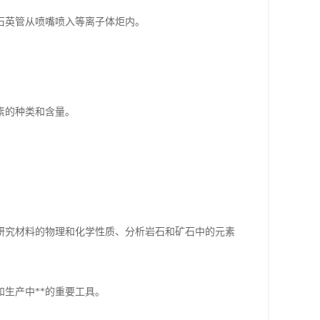
石英管从喷嘴喷入等离子体炬内。
素的种类和含量。
研究材料的物理和化学性质、分析岩石和矿石中的元素
生产中**的重要工具。