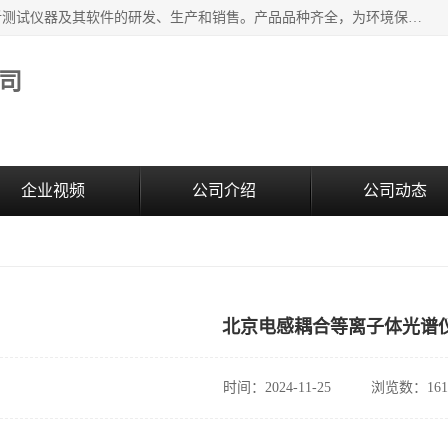
江苏天瑞仪器股份有限公司专业从事光谱、色谱、质谱等分析测试仪器及其软件的研发、生产和销售。产品品种齐全，为环境保护与安全、工业测试与分析及其它领域提供专业解决方案。 为客户提供更加先进的产品和更加满意的服务。
司
企业视频
公司介绍
公司动态
北京电感耦合等离子体光谱
时间：2024-11-25
浏览数：161