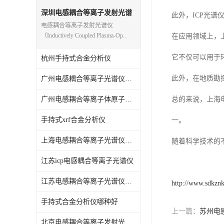
光电直读光谱仪
深圳电感耦合等离子发射光谱
此外，ICP光
仪
电感耦合等离子发射光谱仪
便携式水质重金属检测仪
（Inductively Coupled Plasma-Op..
在应用领域上，
它不仅可以用于
杭州手持式合金分析仪
此外，在地质勘
广州电感耦合等离子光谱仪原理
广州电感耦合等离子体原子发射光谱仪
总的来说，上海
手持式xrf合金分析仪
一。
上海电感耦合等离子光谱仪原理
随着科学技术的
江苏icp电感耦合等离子光谱仪
江苏电感耦合等离子光谱仪原理
http://www.sdkzn
手持式合金分析仪哪种好
上一篇：
苏州电
北京电感耦合等离子发射光谱仪