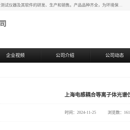
江苏天瑞仪器股份有限公司专业从事光谱、色谱、质谱等分析测试仪器及其软件的研发、生产和销售。产品品种齐全，为环境保护与安全、工业测试与分析及其它领域提供专业解决方案。 为客户提供更加先进的产品和更加满意的服务。
司
企业视频
公司介绍
公司动态
上海电感耦合等离子体光谱
时间：2024-11-25
浏览数：161