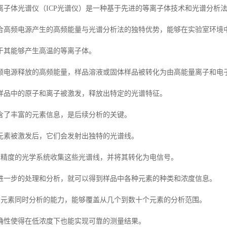
离子体光谱仪（ICP光谱仪）是一种基于先进的等离子体技术和光谱分析
合高频电源产生的高频能量与光谱分析法的独特优势，能够在实验室环境
于其能够产生高温的等离子体。
频电源释放的高频能量，样品溶液或固体样品被转化为由高能量离子和电
样品中的原子和离子被激发，释放出特定的光谱特征。
含了丰富的元素信息，是后续分析的关键。
元素被激发后，它们会发射出独特的光谱线。
过高精度的光学系统收集这些光谱线，并将其转化为电信号。
进一步的处理和分析，就可以得到样品中各种元素的种类和浓度信息。
有多元素同时分析的能力，能够覆盖从几个到数十个元素的分析范围。
确性使得在低浓度下也能实现可靠的测量结果。