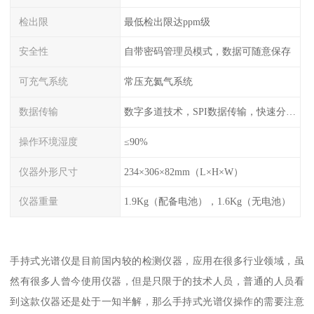
检出限
最低检出限达ppm级
安全性
自带密码管理员模式，数据可随意保存
可充气系统
常压充氦气系统
数据传输
数字多道技术，SPI数据传输，快速分析，高计数率
操作环境湿度
≤90%
仪器外形尺寸
234×306×82mm（L×H×W）
仪器重量
1.9Kg（配备电池），1.6Kg（无电池）
手持式光谱仪是目前国内较的检测仪器，应用在很多行业领域，虽
然有很多人曾今使用仪器，但是只限于的技术人员，普通的人员看
到这款仪器还是处于一知半解，那么手持式光谱仪操作的需要注意