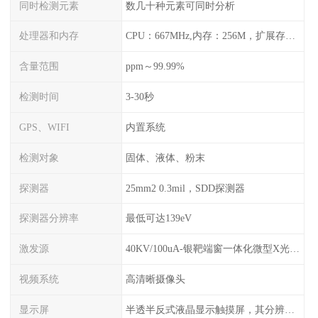
同时检测元素
数几十种元素可同时分析
处理器和内存
CPU：667MHz,内存：256M，扩展存储最大支持32G，标配2G，可以海量存储数据
含量范围
ppm～99.99%
检测时间
3-30秒
GPS、WIFI
内置系统
检测对象
固体、液体、粉末
探测器
25mm2 0.3mil，SDD探测器
探测器分辨率
最低可达139eV
激发源
40KV/100uA-银靶端窗一体化微型X光管及高压电源
视频系统
高清晰摄像头
显示屏
半透半反式液晶显示触摸屏，其分辨率是640*480