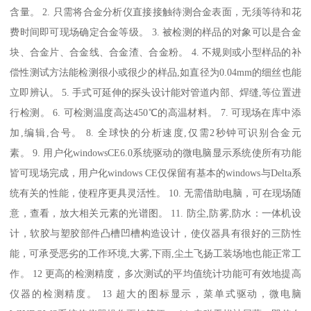
含量。 2. 只需将合金分析仪直接接触待测合金表面，无须等待和花
费时间即可现场确定合金等级。 3. 被检测的样品的对象可以是合金
块、合金片、合金线、合金渣、合金粉。 4. 不规则或小型样品的补
偿性测试方法能检测很小或很少的样品,如直径为0.04mm的细丝也能
立即辨认。 5. 手式可延伸的探头设计能对管道内部、焊缝,等位置进
行检测。 6. 可检测温度高达450℃的高温材料。 7. 可现场在库中添
加,编辑,合号。 8. 全球快的分析速度,仅需2秒钟可识别合金元
素。 9. 用户化windowsCE6.0系统驱动的微电脑显示系统使所有功能
皆可现场完成，用户化windows CE仅保留有基本的windows与Delta系
统有关的性能，使程序更具灵活性。 10. 无需借助电脑，可在现场随
意，查看，放大相关元素的光谱图。 11. 防尘,防雾,防水：一体机设
计，软胶与塑胶部件凸槽凹槽构造设计，使仪器具有很好的三防性
能，可承受恶劣的工作环境,大雾,下雨,尘土飞扬工装场地也能正常工
作。 12 更高的检测精度，多次测试的平均值统计功能可有效地提高
仪器的检测精度。 13 超大的图标显示，菜单式驱动，微电脑