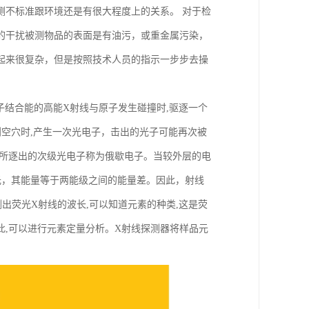
测不标准跟环境还是有很大程度上的关系。 对于检
的干扰被测物品的表面是有油污，或重金属污染，
起来很复杂，但是按照技术人员的指示一步步去操
子结合能的高能X射线与原子发生碰撞时,驱逐一个
到空穴时,产生一次光电子，击出的光子可能再次被
。所逐出的次级光电子称为俄歇电子。当较外层的电
荧光，其能量等于两能级之间的能量差。因此，射线
测出荧光X射线的波长,可以知道元素的种类,这是荧
此,可以进行元素定量分析。X射线探测器将样品元