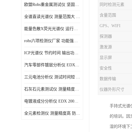
欧盟Rohs重金属测试仪 坚固耐用 测试结果清晰显示
同时检测元素
光电直读光谱仪
含量范围
全谱直读光谱仪 测量范围大 抗干扰性能好
便携式水质重金属检测仪
GPS、WIFI
能量色散X荧光光谱仪 运行稳定性高 方便样品的测量
探测器
rohs六项检测仪厂家 功能强大 可直接分析
激发源
ICP光谱仪 节约时间 输出功率稳定
显示屏
汽车零部件镀层分析仪 EDX600PLUS 自动谱线识别
安全性
三元电池分析仪 测试时间短 体积小 方便便携
数据传输
石灰石元素测试仪 测量精度高 测量方便 快捷
仪器外形尺寸
电镀液成分分析仪 EDX 2000A 测量 穿透力强
手持式光谱
全元素检测仪 测量精度高 防尘 防水性能好
的培训。因
湿的环境下