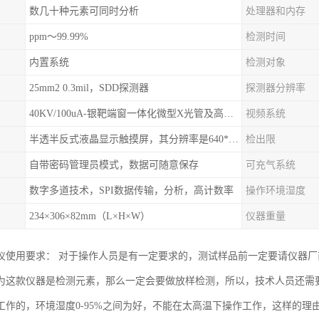
数几十种元素可同时分析
处理器和内存
ppm～99.99%
检测时间
内置系统
检测对象
25mm2 0.3mil，SDD探测器
探测器分辨率
40KV/100uA-银靶端窗一体化微型X光管及高压电源
视频系统
半透半反式液晶显示触摸屏，其分辨率是640*480
检出限
自带密码管理员模式，数据可随意保存
可充气系统
数字多道技术，SPI数据传输，分析，高计数率
操作环境湿度
234×306×82mm（L×H×W）
仪器重量
仪使用要求： 对于操作人员是有一定要求的，测试样品前一定要请仪器
为这款仪器是检测元素，那么一定会要做放样检测，所以，技术人员还需
工作的，环境湿度0-95%之间为好，不能在太高温下操作工作，这样的