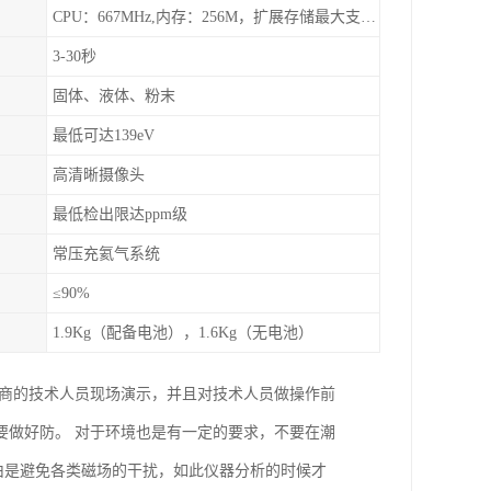
CPU：667MHz,内存：256M，扩展存储最大支持32G，标配2G，可以海量存储数据
3-30秒
固体、液体、粉末
最低可达139eV
高清晰摄像头
最低检出限达ppm级
常压充氦气系统
≤90%
1.9Kg（配备电池），1.6Kg（无电池）
厂商的技术人员现场演示，并且对技术人员做操作前
要做好防。 对于环境也是有一定的要求，不要在潮
理由是避免各类磁场的干扰，如此仪器分析的时候才