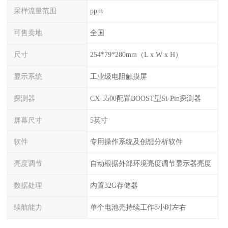
采样流量范围
ppm
可售卖地
全国
尺寸
254*79*280mm（L x W x H）
显示系统
工业级电阻触摸屏
探测器
CX-5500配置BOOST型Si-Pin探测器
屏幕尺寸
5英寸
软件
专用操作系统及创想分析软件
亮度调节
自动根据外部环境亮度调节显示器亮度
数据处理
内置32G存储器
续航能力
单个电池壳持续工作8小时左右