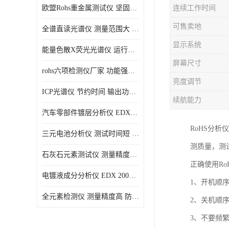
欧盟Rohs重金属测试仪 坚固耐用 测试结果清晰显示
连续工作时间
光电直读光谱仪
可售卖地
全谱直读光谱仪 测量范围大 抗干扰性能好
便携式水质重金属检测仪
显示系统
能量色散X荧光光谱仪 运行稳定性高 方便样品的测量
屏幕尺寸
rohs六项检测仪厂家 功能强大 可直接分析
亮度调节
ICP光谱仪 节约时间 输出功率稳定
续航能力
汽车零部件镀层分析仪 EDX600PLUS 自动谱线识别
RoHS分
三元电池分析仪 测试时间短 体积小 方便便携
测质量，测
石灰石元素测试仪 测量精度高 测量方便 快捷
正确使用Ro
电镀液成分分析仪 EDX 2000A 测量 穿透力强
1、开机顺
全元素检测仪 测量精度高 防尘 防水性能好
2、关机顺
3、不要频