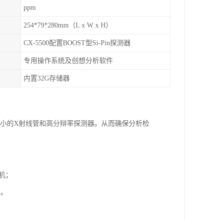
ppm
254*79*280mm（L x W x H）
CX-5500配置BOOST型Si-Pin探测器
专用操作系统及创想分析软件
内置32G存储器
微小的X射线管和高分辩率探测器。从而确保分析检
机；
；。