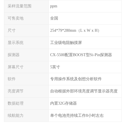
采样流量范围
ppm
可售卖地
全国
尺寸
254*79*280mm（L x W x H）
显示系统
工业级电阻触摸屏
探测器
CX-5500配置BOOST型Si-Pin探测器
屏幕尺寸
5英寸
软件
专用操作系统及创想分析软件
亮度调节
自动根据外部环境亮度调节显示器亮度
数据处理
内置32G存储器
续航能力
单个电池壳持续工作8小时左右