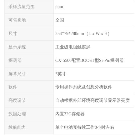
采样流量范围
ppm
可售卖地
全国
尺寸
254*79*280mm（L x W x H）
显示系统
工业级电阻触摸屏
探测器
CX-5500配置BOOST型Si-Pin探测器
屏幕尺寸
5英寸
软件
专用操作系统及创想分析软件
亮度调节
自动根据外部环境亮度调节显示器亮度
数据处理
内置32G存储器
续航能力
单个电池壳持续工作8小时左右