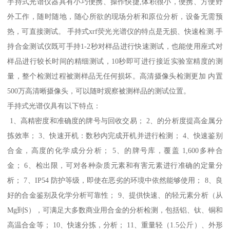
手持式光谱仪器具有小巧便携、操作快捷,体积很小，便携、方便野
外工作，随时随地，随心所欲的现场分析和原位分析，设备无需预
热，可直接测试。 手持式xrf荧光光谱仪的特点是无损、快速检测.手
持合金测试仪既可手持1-2秒对样品进行快速测试，也能使用座式对
样品进行较长时间的精细测试，10秒即可进行接近实验室精度的测
量，整个检测过程被测样品无任何损坏。高清摄像头检测更加 内置
500万高清晰摄像头，可以随时观察被测样品的测试位置。
手持式光谱仪具有以下特点：
1、高精密度和准确度的牌号与回收交易； 2、的分析度提高金属分
拣效率； 3、快速开机：数秒内完成开机并进行检测； 4、快速鉴别
合金，高度的化学成分分析； 5、的牌号库，覆盖 1,600多种合
金； 6、检出限，可对各种杂质元素和有害元素进行准确的定量分
析； 7、IP54 防护等级，即使在恶劣的环境中依然能够使用； 8、良
好的合金鉴别及化学分析可靠性； 9、提供快速、的轻元素分析（从
Mg到S），可满足大多数商业用合金的分析检测，包括铝、钛、铜和
高温合金等； 10、快速分拣，分析； 11、重量轻（1.5公斤）、外形