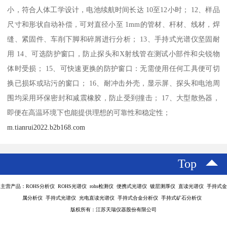
小，符合人体工学设计，电池续航时间长达 10至12小时； 12、样品
尺寸和形状自动补偿，可对直径小至 1mm的管材、杆材、线材，焊
缝、紧固件、车削下脚和碎屑进行分析； 13、手持式光谱仪坚固耐
用 14、可选防护窗口，防止探头和X射线管在测试小部件和尖锐物
体时受损； 15、可快速更换的防护窗口：无需使用任何工具便可切
换已损坏或玷污的窗口； 16、耐冲击外壳，显示屏、探头和电池周
围均采用环保密封和减震橡胶，防止受到撞击； 17、大型散热器，
即便在高温环境下也能提供理想的可靠性和稳定性；
m.tianrui2022.b2b168.com
Top
主营产品：ROHS分析仪 ROHS光谱仪 rohs检测仪 便携式光谱仪 镀层测厚仪 直读光谱仪 手持式金
属分析仪 手持式光谱仪 光电直读光谱仪 手持式合金分析仪 手持式矿石分析仪
版权所有：江苏天瑞仪器股份有限公司