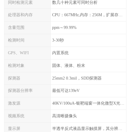
同时检测元素
数几十种元素可同时分析
处理器和内存
CPU：667MHz,内存：256M，扩展存储最大支持32G，标配2G，可以海量存储数据
含量范围
ppm～99.99%
检测时间
3-30秒
GPS、WIFI
内置系统
检测对象
固体、液体、粉末
探测器
25mm2 0.3mil，SDD探测器
探测器分辨率
最低可达139eV
激发源
40KV/100uA-银靶端窗一体化微型X光管及高压电源
视频系统
高清晰摄像头
显示屏
半透半反式液晶显示触摸屏，其分辨率是640*480