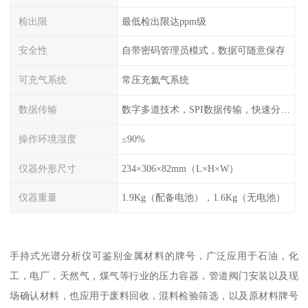
检出限
最低检出限达ppm级
安全性
自带密码管理员模式，数据可随意保存
可充气系统
常压充氦气系统
数据传输
数字多道技术，SPI数据传输，快速分析，高计数率
操作环境湿度
≤90%
仪器外形尺寸
234×306×82mm（L×H×W）
仪器重量
1.9Kg（配备电池），1.6Kg（无电池）
手持式光谱分析仪可鉴别金属材料的牌号，广泛应用于石油，化
工，电厂，天然气，煤气等行业的压力容器，管道阀门安装以及现
场确认材料，也应用于废料回收，混料检验筛选，以及原材料牌号