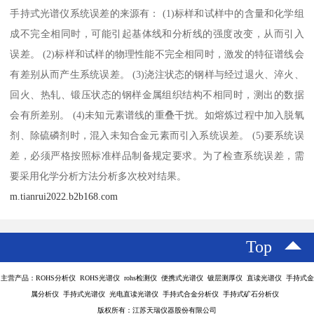
手持式光谱仪系统误差的来源有： (1)标样和试样中的含量和化学组
成不完全相同时，可能引起基体线和分析线的强度改变，从而引入
误差。 (2)标样和试样的物理性能不完全相同时，激发的特征谱线会
有差别从而产生系统误差。 (3)浇注状态的钢样与经过退火、淬火、
回火、热轧、锻压状态的钢样金属组织结构不相同时，测出的数据
会有所差别。 (4)未知元素谱线的重叠干扰。如熔炼过程中加入脱氧
剂、除硫磷剂时，混入未知合金元素而引入系统误差。 (5)要系统误
差，必须严格按照标准样品制备规定要求。为了检查系统误差，需
要采用化学分析方法分析多次校对结果。
m.tianrui2022.b2b168.com
Top
主营产品：ROHS分析仪 ROHS光谱仪 rohs检测仪 便携式光谱仪 镀层测厚仪 直读光谱仪 手持式金
属分析仪 手持式光谱仪 光电直读光谱仪 手持式合金分析仪 手持式矿石分析仪
版权所有：江苏天瑞仪器股份有限公司