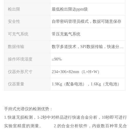
检出限
最低检出限达ppm级
安全性
自带密码管理员模式，数据可随意保存
可充气系统
常压充氦气系统
数据传输
数字多道技术，SPI数据传输，快速分析，高计数率
操作环境湿度
≤90%
仪器外形尺寸
234×306×82mm（L×H×W）
仪器重量
1.9Kg（配备电池），1.6Kg（无电池）
手持式光谱仪的检测优势：
1.快速无损检测，1-2秒中对样品进行快速合金分析，10秒即可进行
实验室精度的测量。 2.的合金分析软件，内嵌数百种常见合