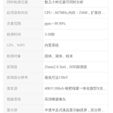
同时检测元素
数几十种元素可同时分析
处理器和内存
CPU：667MHz,内存：256M，扩展存储最大支持32G，标配2G，可以海量存储数据
含量范围
ppm～99.99%
检测时间
3-30秒
GPS、WIFI
内置系统
检测对象
固体、液体、粉末
探测器
25mm2 0.3mil，SDD探测器
探测器分辨率
最低可达139eV
激发源
40KV/100uA-银靶端窗一体化微型X光管及高压电源
视频系统
高清晰摄像头
显示屏
半透半反式液晶显示触摸屏，其分辨率是640*480