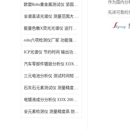
作为国内分
欧盟Rohs重金属测试仪 坚固耐用 测试结果清晰显示
光电直读光谱仪
先进可靠的
全谱直读光谱仪 测量范围大 抗干扰性能好
便携式水质重金属检测仪
能量色散X荧光光谱仪 运行稳定性高 方便样品的测量
rohs六项检测仪厂家 功能强大 可直接分析
ICP光谱仪 节约时间 输出功率稳定
汽车零部件镀层分析仪 EDX600PLUS 自动谱线识别
三元电池分析仪 测试时间短 体积小 方便便携
石灰石元素测试仪 测量精度高 测量方便 快捷
电镀液成分分析仪 EDX 2000A 测量 穿透力强
全元素检测仪 测量精度高 防尘 防水性能好