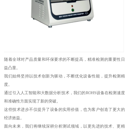
随着全球对产品质量和环保要求的不断提高，精准检测的重要性日
益凸显。
我们始终坚持以技术创新为驱动，不断优化设备性能，提升检测精
度。
通过引入人工智能和大数据分析技术，我们的ROHS设备在检测速度
和准确性方面实现了新的突破。
这些技术进步不仅提升了设备的实用价值，也为客户创造了更大的
经济效益。
面向未来，我们将继续深耕分析测试领域，以更先进的技术、更精