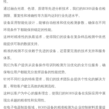
性。
通过融合光谱、色谱、质谱等先进分析技术，我们的ROHS设备在检
测限、重复性和准确性等方面均达到行业先进水平。
设备采用智能化设计，能够自动校准和优化检测参数，确保在不同
环境条件下都能保持稳定的性能。
这种对精准性的执着追求，使得我们的设备在复杂样品检测中依然
能提供可靠的数据支持。
精准的检测不仅依赖于先进的设备，还需要完善的技术支持和服务
体系。
我们为客户提供从设备操作培训到检测方法优化的全方位服务，确
保每位用户都能充分发挥设备的性能优势。
针对不同行业的特殊需求，我们的技术团队会提供个性化的解决方
案，帮助客户建立高效的检测流程。
这种以客户为中心的服务理念，使我们的ROHS设备在实际应用中展
现出卓越的精准性和实用性。
在电子电器制造领域，ROHS设备的精准检测为企业控制材料质量提