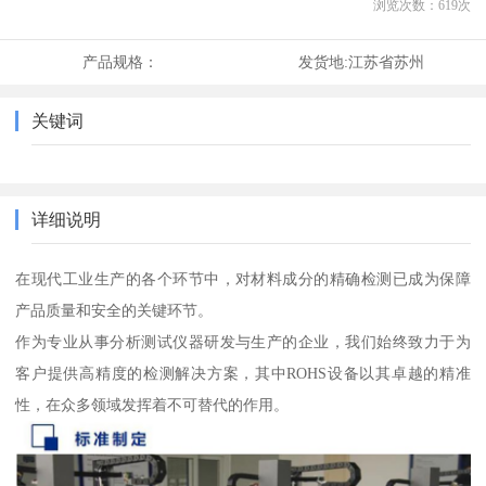
浏览次数：
619
次
产品规格：
发货地:
江苏省苏州
关键词
详细说明
在现代工业生产的各个环节中，对材料成分的精确检测已成为保障
产品质量和安全的关键环节。
作为专业从事分析测试仪器研发与生产的企业，我们始终致力于为
客户提供高精度的检测解决方案，其中ROHS设备以其卓越的精准
性，在众多领域发挥着不可替代的作用。