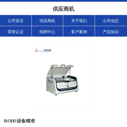
供应商机
公司首页
供应商机
关于我们
公司动态
荣誉认证
招聘中心
客户案例
产品知识
ROHS设备精准