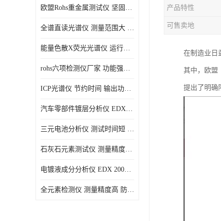
欧盟Rohs重金属测试仪 坚固耐用 测试结果清晰显示
产品特性
光电直读光谱仪
可售卖地
全谱直读光谱仪 测量范围大 抗干扰性能好
便携式水质重金属检测仪
能量色散X荧光光谱仪 运行稳定性高 方便样品的测量
在制造业日
rohs六项检测仪厂家 功能强大 可直接分析
其中，欧盟
提出了明确
ICP光谱仪 节约时间 输出功率稳定
汽车零部件镀层分析仪 EDX600PLUS 自动谱线识别
三元电池分析仪 测试时间短 体积小 方便便携
石灰石元素测试仪 测量精度高 测量方便 快捷
电镀液成分分析仪 EDX 2000A 测量 穿透力强
全元素检测仪 测量精度高 防尘 防水性能好