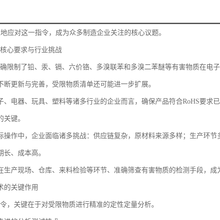
准地应对这一指令，成为众多制造企业关注的核心议题。
的核心要求与行业挑战
令明确限制了铅、汞、镉、六价铬、多溴联苯和多溴二苯醚等有害物质在电
不断更新与完善，受限物质清单还可能进一步扩展。
子、电器、玩具、塑料等诸多行业的企业而言，确保产品符合RoHS要求
的关键。
际操作中，企业面临诸多挑战：供应链复杂，原材料来源多样；生产环节
期长、成本高。
在生产现场、仓库、来料检验等环节、准确筛查有害物质的检测手段，成
术的关键作用
S指令，关键在于对受限物质进行精准的定性定量分析。