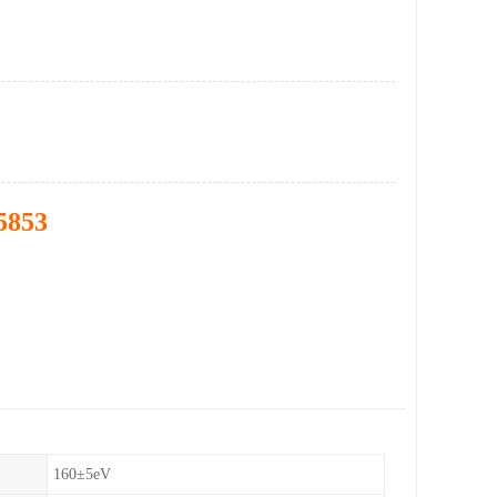
5853
160±5eV