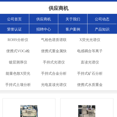
供应商机
公司首页
供应商机
关于我们
公司动态
荣誉认证
招聘中心
客户案例
产品知识
ROHS分析仪
气相色谱质谱联
X荧光光谱仪
便携式VOCs检
便携式重金属快
用仪
电感耦合等离子
镀层测厚仪
测仪
手持式光谱仪
速分析仪
发射光谱仪
直读光谱仪
能量色散X荧光
手持式合金分析
手持式矿石分析
手持式土壤分析
光谱仪
光电直读光谱仪
仪
便携式水质重金
仪
仪
属检测仪