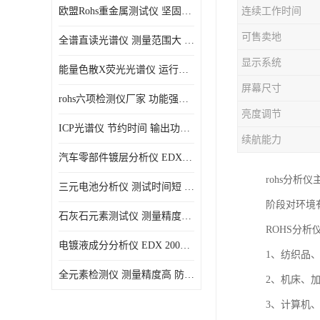
欧盟Rohs重金属测试仪 坚固耐用 测试结果清晰显示
连续工作时间
光电直读光谱仪
可售卖地
全谱直读光谱仪 测量范围大 抗干扰性能好
便携式水质重金属检测仪
显示系统
能量色散X荧光光谱仪 运行稳定性高 方便样品的测量
屏幕尺寸
rohs六项检测仪厂家 功能强大 可直接分析
亮度调节
ICP光谱仪 节约时间 输出功率稳定
续航能力
汽车零部件镀层分析仪 EDX600PLUS 自动谱线识别
rohs分
三元电池分析仪 测试时间短 体积小 方便便携
阶段对环境
石灰石元素测试仪 测量精度高 测量方便 快捷
ROHS分析
电镀液成分分析仪 EDX 2000A 测量 穿透力强
1、纺织品
全元素检测仪 测量精度高 防尘 防水性能好
2、机床、
3、计算机