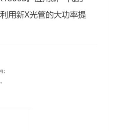
机；
；。