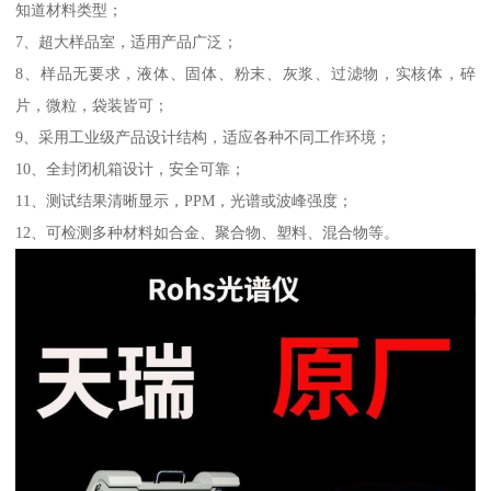
知道材料类型；
7、超大样品室，适用产品广泛；
8、样品无要求，液体、固体、粉末、灰浆、过滤物，实核体，碎
片，微粒，袋装皆可；
9、采用工业级产品设计结构，适应各种不同工作环境；
10、全封闭机箱设计，安全可靠；
11、测试结果清晰显示，PPM，光谱或波峰强度；
12、可检测多种材料如合金、聚合物、塑料、混合物等。