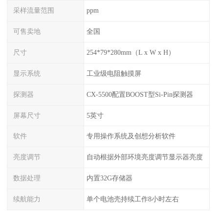
采样流量范围
ppm
可售卖地
全国
尺寸
254*79*280mm（L x W x H）
显示系统
工业级电阻触摸屏
探测器
CX-5500配置BOOST型Si-Pin探测器
屏幕尺寸
5英寸
软件
专用操作系统及创想分析软件
亮度调节
自动根据外部环境亮度调节显示器亮度
数据处理
内置32G存储器
续航能力
单个电池壳持续工作8小时左右