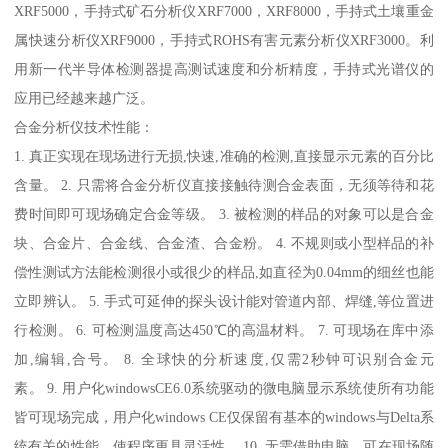
XRF5000，手持式矿石分析仪XRF7000，XRF8000，手持式土壤重金
属快速分析仪XRF9000，手持式ROHS有害元素分析仪XRF3000。利
用新一代半导体检测器提高测试速度和分析精度，手持式光谱仪的
应用已经越来越广泛。
合金分析仪技术性能：
1. 真正实现在现场进行无损,快速,准确的检测,直接显示元素的百分比
含量。 2. 只需将合金分析仪直接接触待测合金表面，无须等待和花
费时间即可现场确定合金等级。 3. 被检测的样品的对象可以是合金
块、合金片、合金线、合金渣、合金粉。 4. 不规则或小型样品的补
偿性测试方法能检测很小或很少的样品,如直径为0.04mm的细丝也能
立即辨认。 5. 手式可延伸的探头设计能对管道内部、焊缝,等位置进
行检测。 6. 可检测温度高达450℃的高温材料。 7. 可现场在库中添
加,编辑,合号。 8. 全球快的分析速度,仅需2秒钟可识别合金元
素。 9. 用户化windowsCE6.0系统驱动的微电脑显示系统使所有功能
皆可现场完成，用户化windows CE仅保留有基本的windows与Delta系
统有关的性能，使程序更具灵活性。 10. 无需借助电脑，可在现场随