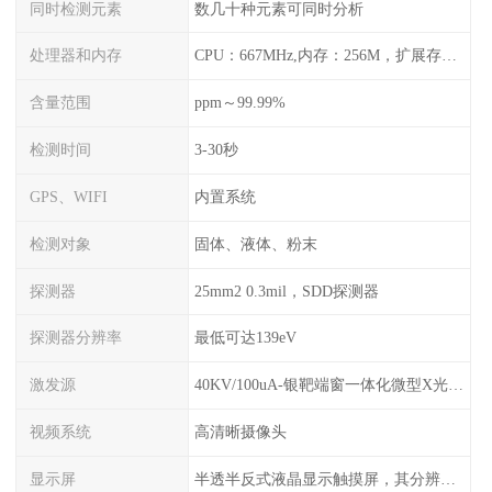
同时检测元素
数几十种元素可同时分析
处理器和内存
CPU：667MHz,内存：256M，扩展存储最大支持32G，标配2G，可以海量存储数据
含量范围
ppm～99.99%
检测时间
3-30秒
GPS、WIFI
内置系统
检测对象
固体、液体、粉末
探测器
25mm2 0.3mil，SDD探测器
探测器分辨率
最低可达139eV
激发源
40KV/100uA-银靶端窗一体化微型X光管及高压电源
视频系统
高清晰摄像头
显示屏
半透半反式液晶显示触摸屏，其分辨率是640*480