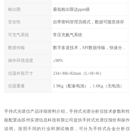
检出限
最低检出限达ppm级
安全性
自带密码管理员模式，数据可随意保存
可充气系统
常压充氦气系统
数据传输
数字多道技术，SPI数据传输，快速分析，高计数率
操作环境湿度
≤90%
仪器外形尺寸
234×306×82mm（L×H×W）
仪器重量
1.9Kg（配备电池），1.6Kg（无电池）
手持式光谱仪产品详细资料介绍，手持式光谱分析仪技术参数和性
能配置由苏州实谱信息科技有限公司提供手持式光谱仪报价和操作
说明。按照不同的行业和测试物质，可分为手持式合金分析仪