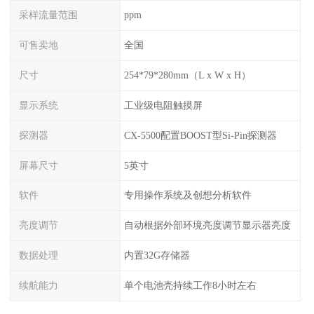
采样流量范围
ppm
可售卖地
全国
尺寸
254*79*280mm（L x W x H）
显示系统
工业级电阻触摸屏
探测器
CX-5500配置BOOST型Si-Pin探测器
屏幕尺寸
5英寸
软件
专用操作系统及创想分析软件
亮度调节
自动根据外部环境亮度调节显示器亮度
数据处理
内置32G存储器
续航能力
单个电池壳持续工作8小时左右