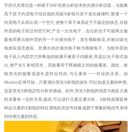
手持式光谱仪是一种基于XRF光谱分析技术的光谱分析仪器，当能量
高于原子内层电子结合能的高能X射线与原子发生碰撞时,驱逐一个
内层电子从而出现一个空穴,使整个原子体系处于不稳定的状态,当较
外层的电子跃迁到空穴时,产生一次光电子，击出的光子可能再次被
吸收而逐出较外层的另一个次级光电子，发生俄歇效应,亦称次级光
电效应或无效应。所逐出的次级光电子称为俄歇电子。当较外层的
电子跃入内层空穴所释放的能量不被原子内吸收,而是以光子形式放
出,便产生X 射线荧光，其能量等于两能级之间的能量差。因此，射
线荧光的能量或波长是特征性的,与元素有一一对应的关系。由
Moseley定律可知，只要测出荧光X射线的波长,可以知道元素的种类,
这是荧光X射线定性分析的基础。此外,荧光X射线的强度与相应元素
的含量有一定的关系,据此,可以进行元素定量分析。X射线探测器将
样品元素的X射线的特征谱线的光信号转换成易于测量的电信号来得
到待测元素的特息。