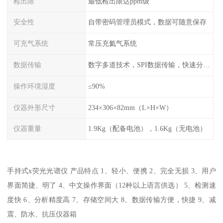
检出限
最低检出限达ppm级
安全性
自带密码管理员模式，数据可随意保存
可充气系统
常压充氦气系统
数据传输
数字多道技术，SPI数据传输，快速分析，高计数率
操作环境湿度
≤90%
仪器外形尺寸
234×306×82mm（L×H×W）
仪器重量
1.9Kg（配备电池），1.6Kg（无电池）
手持式x荧光光谱仪 产品特点 1、轻小、便携 2、完全无损 3、用户
界面简捷、明了 4、中文操作界面（12种以上语言供选） 5、检测速
度快 6、分析精度高 7、存储空间大 8、数据传输方便，快捷 9、减
震、防水、抗压仪器箱