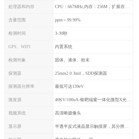
处理器和内存
CPU：667MHz,内存：256M，扩展存储最大支持32G，标配2G，可以海量存储数据
含量范围
ppm～99.99%
检测时间
3-30秒
GPS、WIFI
内置系统
检测对象
固体、液体、粉末
探测器
25mm2 0.3mil，SDD探测器
探测器分辨率
最低可达139eV
激发源
40KV/100uA-银靶端窗一体化微型X光管及高压电源
视频系统
高清晰摄像头
显示屏
半透半反式液晶显示触摸屏，其分辨率是640*480