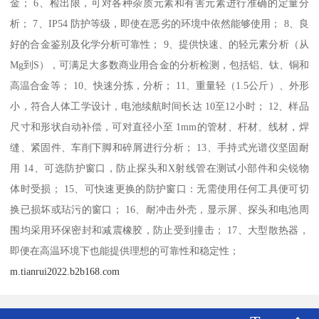
金； 6、检出限，可对各种杂质元素和有害元素进行准确的定量分
析； 7、IP54 防护等级，即使在恶劣的环境中依然能够使用； 8、良
好的合金鉴别及化学分析可靠性； 9、提供快速、的轻元素分析（从
Mg到S），可满足大多数商业用合金的分析检测，包括铝、钛、铜和
高温合金等； 10、快速分拣，分析； 11、重量轻（1.5公斤）、外形
小，符合人体工学设计，电池续航时间长达 10至12小时； 12、样品
尺寸和形状自动补偿，可对直径小至 1mm的管材、杆材、线材，焊
缝、紧固件、车削下脚和碎屑进行分析； 13、手持式光谱仪坚固耐
用 14、可选防护窗口，防止探头和X射线管在测试小部件和尖锐物
体时受损； 15、可快速更换的防护窗口：无需使用任何工具便可切
换已损坏或玷污的窗口； 16、耐冲击外壳，显示屏、探头和电池周
围均采用环保密封和减震橡胶，防止受到撞击； 17、大型散热器，
即便在高温环境下也能提供理想的可靠性和稳定性；
m.tianrui2022.b2b168.com