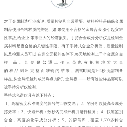
对于金属制造行业来说 ,质量控制和非常重要。材料检验是确保金属
制品使用合格材质的关键。如 果使用不合格的金属合金,会引起灾难
性事故,给企业 带来巨大的经济损失。手持合金成分分析仪是检测金
属材料是否合格的关键性手段。有了手持式合金分析仪，质量控制
以及检测人员可以 在完全无损的条件下,每天地检测上千个金属合金
样 品。即使是普通工作人员也有把握地将大量
的 样 品 测 出 完 整 而 准确 的 结 果 。测试时间是1~2秒,无需制备
样品,从金属细丝到成品焊点,螺钉, 金属板 ——所有这些样品都可以
被手持分析仪检测。
手持式光谱仪具有以下特点：
1、高精密度和准确度的牌号与回收交易； 2、的分析度提高金属分
拣效率； 3、快速开机：数秒内完成开机并进行检测； 4、快速鉴别
合金，高度的化学成分分析； 5、的牌号库，覆盖 1,600多种合