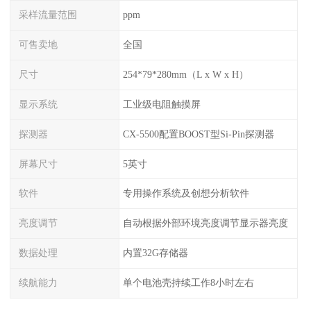
采样流量范围
ppm
可售卖地
全国
尺寸
254*79*280mm（L x W x H）
显示系统
工业级电阻触摸屏
探测器
CX-5500配置BOOST型Si-Pin探测器
屏幕尺寸
5英寸
软件
专用操作系统及创想分析软件
亮度调节
自动根据外部环境亮度调节显示器亮度
数据处理
内置32G存储器
续航能力
单个电池壳持续工作8小时左右