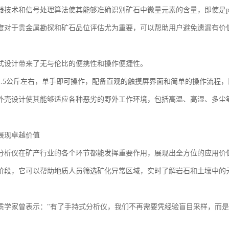
器技术和信号处理算法使其能够准确识别矿石中微量元素的含量，即使是p
度对于贵金属勘探和矿石品位评估尤为重要，可以帮助用户避免遗漏有价
式设计带来了无与伦比的便携性和操作便捷性。
1.5公斤左右，单手即可操作，配备直观的触摸屏界面和简单的操作流程
外壳设计使其能够适应各种恶劣的野外工作环境，包括高温、高湿、多尘
展现卓越价值
分析仪在矿产行业的各个环节都能发挥重要作用，展现出全方位的应用价
阶段，它可以帮助地质人员筛选矿化异常区域，实时了解岩石和土壤中的
。
质学家曾表示："有了手持式分析仪，我们不再需要凭经验盲目采样，而是