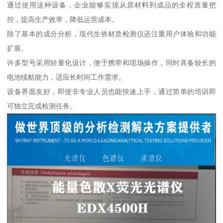
通过使用这种设备，企业能够实现从原材料到成品的全程质量把
控，提高生产效率，降低运营成本。
除了基本的成分分析，现代生铁材质检测仪还注重用户体验和功能
扩展。
许多型号采用轻量化设计，便于携带和现场操作，同时具备较长的
电池续航能力，适应长时间工作需求。
设备界面友好，即使非专业人员也能快速上手，通过简单的培训即
可独立完成检测任务。