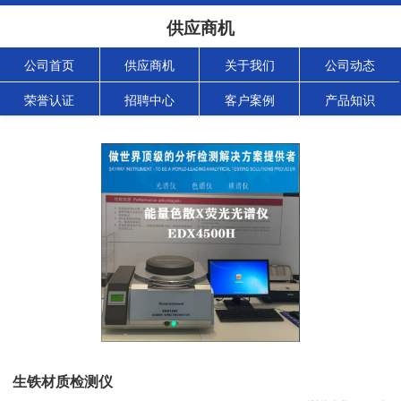
供应商机
公司首页
供应商机
关于我们
公司动态
荣誉认证
招聘中心
客户案例
产品知识
生铁材质检测仪