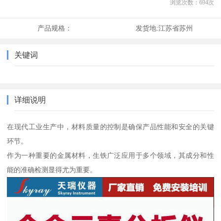
浏览次数：
694
次
产品规格：
发货地:
江苏省苏州
关键词
详细说明
在现代工业生产中，材料质量的控制是确保产品性能和安全的关键
环节。
作为一种重要的金属材料，生铁广泛应用于多个领域，其成分和性
能的准确检测显得尤为重要。