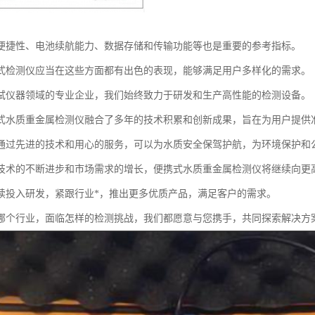
便捷性、电池续航能力、数据存储和传输功能等也是重要的参考指标。
式检测仪应当在这些方面都有出色的表现，能够满足用户多样化的需求。
试仪器领域的专业企业，我们始终致力于研发和生产高性能的检测设备。
式水质重金属检测仪融合了多年的技术积累和创新成果，旨在为用户提供
通过先进的技术和用心的服务，可以为水质安全保驾护航，为环境保护和
技术的不断进步和市场需求的增长，便携式水质重金属检测仪将继续向更
续投入研发，紧跟行业*，推出更多优质产品，满足客户的需求。
哪个行业，面临怎样的检测挑战，我们都愿意与您携手，共同探索解决方