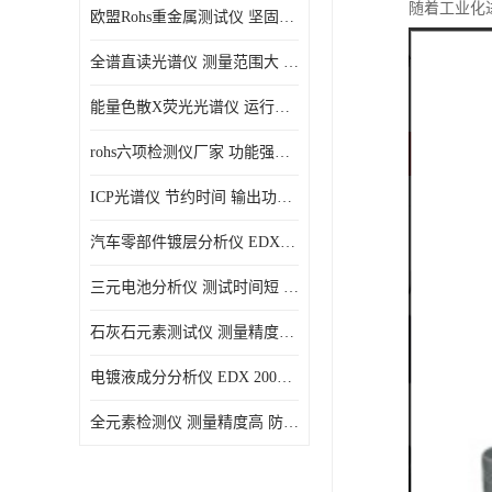
随着工业化
欧盟Rohs重金属测试仪 坚固耐用 测试结果清晰显示
光电直读光谱仪
全谱直读光谱仪 测量范围大 抗干扰性能好
便携式水质重金属检测仪
能量色散X荧光光谱仪 运行稳定性高 方便样品的测量
rohs六项检测仪厂家 功能强大 可直接分析
ICP光谱仪 节约时间 输出功率稳定
汽车零部件镀层分析仪 EDX600PLUS 自动谱线识别
三元电池分析仪 测试时间短 体积小 方便便携
石灰石元素测试仪 测量精度高 测量方便 快捷
电镀液成分分析仪 EDX 2000A 测量 穿透力强
全元素检测仪 测量精度高 防尘 防水性能好