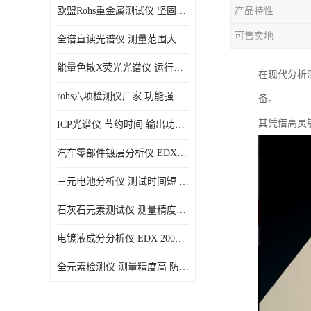
欧盟Rohs重金属测试仪 坚固耐用 测试结果清晰显示
产品特性
光电直读光谱仪
可售卖地
全谱直读光谱仪 测量范围大 抗干扰性能好
便携式水质重金属检测仪
能量色散X荧光光谱仪 运行稳定性高 方便样品的测量
在现代分析
rohs六项检测仪厂家 功能强大 可直接分析
备。
其凭借高灵
ICP光谱仪 节约时间 输出功率稳定
汽车零部件镀层分析仪 EDX600PLUS 自动谱线识别
三元电池分析仪 测试时间短 体积小 方便便携
石灰石元素测试仪 测量精度高 测量方便 快捷
电镀液成分分析仪 EDX 2000A 测量 穿透力强
全元素检测仪 测量精度高 防尘 防水性能好