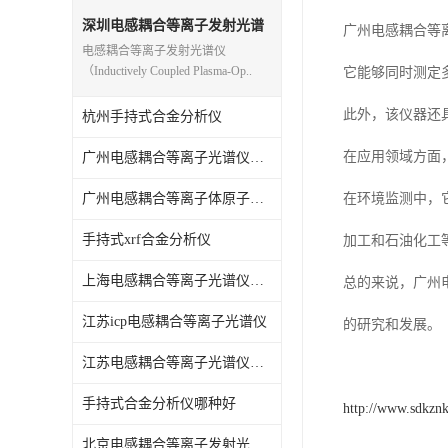
光电直读光谱仪
深圳电感耦合等离子发射光谱
广州电感耦合等
仪
电感耦合等离子发射光谱仪
便携式水质重金属检测仪
（Inductively Coupled Plasma-Op..
它能够同时测定
此外，该仪器还
杭州手持式合金分析仪
在应用领域方面
广州电感耦合等离子光谱仪原理
广州电感耦合等离子体原子发射光谱仪
在环境监测中，
手持式xrf合金分析仪
加工和石油化工
上海电感耦合等离子光谱仪原理
总的来说，广州
江苏icp电感耦合等离子光谱仪
的研究和发展。
江苏电感耦合等离子光谱仪原理
手持式合金分析仪哪种好
http://www.sdkzn
北京电感耦合等离子发射光谱仪