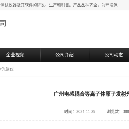
江苏天瑞仪器股份有限公司专业从事光谱、色谱、质谱等分析测试仪器及其软件的研发、生产和销售。产品品种齐全，为环境保护与安全、工业测试与分析及其它领域提供专业解决方案。 为客户提供更加先进的产品和更加满意的服务。
司
企业视频
公司介绍
公司动态
射光谱仪
广州电感耦合等离子体原子发射
时间：2024-11-29
浏览数：388