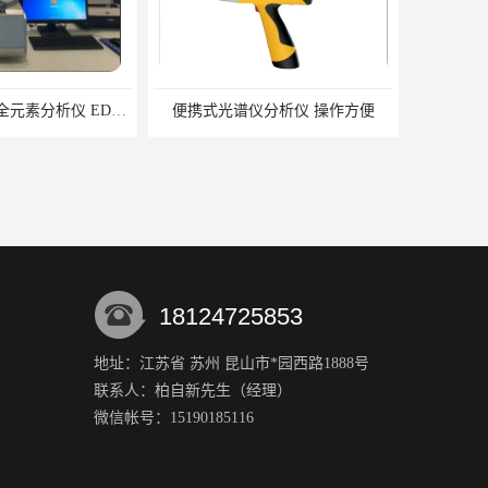
仪分析仪 操作方便
18124725853
地址：江苏省 苏州 昆山市*园西路1888号
联系人：柏自新
先生
（经理）
单道扫描电感耦合等离子发射光谱仪厂家
HM5000P多功能便携式重金属分析仪厂家 实力供应商
微信帐号：15190185116