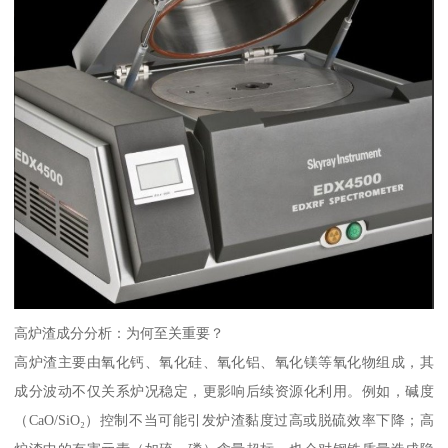
高炉渣成分分析：为何至关重要？
高炉渣主要由氧化钙、氧化硅、氧化铝、氧化镁等氧化物组成，其
成分波动不仅关系炉况稳定，更影响后续资源化利用。例如，碱度
（CaO/SiO₂）控制不当可能引发炉渣黏度过高或脱硫效率下降；高