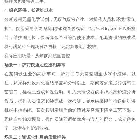
操作员也能快速上手。
4. 绿色环保，低运维成本
分析过程无需化学试剂，无废气废液产生，对操作人员和环境“零负
担”。仪器采用长寿命钼靶/银靶X射线管，结合CeBr₃或Si-PIN探测
器，维护周期长，显著降低企业综合使用成本。配套提供的校准模
块可满足生产现场日常自检，无需频繁返厂校准。
实际应用场景：从炉前到质量管控
场景一：炉前快速定位渣相异常
在某钢铁企业的高炉车间，炉前工每天需监测至少20个渣样。以
往，从采样到收到化验结果需40分钟以上，期间若炉渣成分偏离工
艺窗口，往往已造成炉况波动。引入天瑞仪器的手持式高炉渣分析
仪后，操作人员仅需10秒完成一次检测，显示结果即时推送到对讲
机端中控系统。某次检测发现当前炉渣碱度突然下降至工艺下限，
系统自动触发预警，操作员随即调整焦炭与溶剂的配比，成功避免
了一次潜在的炉温波动。
场景二：资源化利用的质量把关