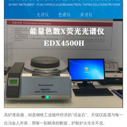
高炉渣虽微，却是钢铁工业循环经济的“试金石”。天瑞仪器愿与每一
位冶金人并肩，用每一刻精准的数据，护航炉火生生不息。