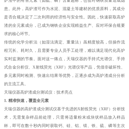
炉渣中的有害元素（如硫、磷）含量超标，也会对钢铁质量造成隐
患。此外，高炉渣可作为水泥、混凝土等建材的优质原料，其成分
是否合规决定了二次利用的经济性与安全性。因此，快速获取高炉
渣的全元素成分，已成为钢铁企业实现精益生产、应对环保合规要
求的核心环节。
传统的化学分析法（如湿法滴定、重量法）虽精度较高，但操作流
程冗长、耗时久，且需要专业人员手工处理，难以满足现代化高炉
实时监测的节奏。面对这一痛点，天瑞仪器的手持式光谱仪、手持
式合金分析仪、X射线荧光（XRF）光谱仪等产品，凭借非破坏性、
多元素同时检测、快速出结果等优势，正逐步成为高炉渣成分分析
的主流工具。
天瑞仪器高炉渣成分测试仪：技术亮点
1. 精准快速，覆盖全元素
天瑞仪器的高炉渣成分测试仪基于先进的X射线荧光（XRF）分析技
术，无需复杂样品前处理，只需将适量粉末或块状样品放入样品
杯，即可在数十秒内同时获取钙、硅、铝、镁、铁、硫、磷等主次