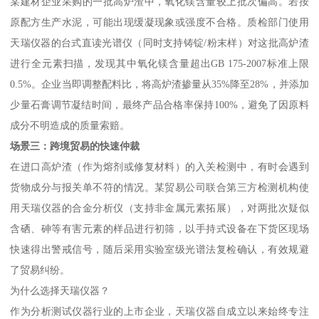
某建材企业采购的一批高炉渣中，氧化镁含量较上批次偏高。若按
原配方生产水泥，可能出现缓凝现象或强度不合格。质检部门使用
天瑞仪器的台式直读光谱仪（同时支持铸锭/粉末样）对这批高炉渣
进行全元素扫描，发现其中氧化镁含量超出GB 175-2007标准上限
0.5%。企业当即调整配料比，将高炉渣掺量从35%降至28%，并添加
少量石膏调节凝结时间，最终产品合格率保持100%，避免了因原料
成分不明造成的质量索赔。
场景三：跨境贸易的快速仲裁
在进口高炉渣（作为熔剂或修复材料）的入关检测中，有时会遇到
货物成分与报关单不符的情况。某贸易公司联合第三方检测机构使
用天瑞仪器的合金分析仪（支持非金属元素拓展），对两批次疑似
含硒、砷等有害元素的样品进行初筛，以手持式设备在下货区现场
快速得出警戒信号，随后采用实验室级光谱法复检确认，有效规避
了贸易纠纷。
为什么选择天瑞仪器？
作为分析测试仪器行业的上市企业，天瑞仪器自成立以来始终专注